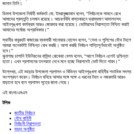
জানান তিনি।
ডিমলা উপজেলা নির্বাহী কর্মকর্তা মো. ইমরানুজ্জামান বলেন, “নির্বাচনকে সামনে রেখে
আমাদের প্রস্তুতি চলমান রয়েছে। আচরণবিধি বাস্তবায়নে ভ্রাম্যমাণ আদালতসহ
আইনশৃঙ্খলা কার্যক্রম আরও জোরদার করা হয়েছে। ভোটারদের নিরাপত্তা নিশ্চিত করাই
আমাদের সর্বোচ্চ অগ্রাধিকার।”
স্থানীয় বাবুরহাট বাজারের ব্যবসায়ী সানোয়ার হোসেন বলেন, “সেনা ও পুলিশের যৌথ টহলে
আমরা অনেকটাই নিশ্চিন্ত বোধ করছি। আশা করছি নির্বাচন শান্তিপূর্ণভাবেই অনুষ্ঠিত
হবে।”
ঝুনাগাছ চাপানি ইউনিয়নের বাসিন্দা রোকেয়া বেগম বলেন, “আগে নির্বাচন এলেই দুশ্চিন্তা
হতো। এখন প্রশাসনের তৎপরতা দেখে মনে হচ্ছে নিরাপদেই ভোট দিতে পারব।”
উল্লেখ্য, এই মহড়ায় উপজেলা প্রশাসন ও বিভিন্ন আইনশৃঙ্খলা বাহিনীর শতাধিক সদস্য
অংশগ্রহণ করেন। নির্বাচন ঘনিয়ে আসার সঙ্গে সঙ্গে এ ধরনের টহল ও নজরদারি আরও
বাড়ানো হবে বলে প্রশাসন সূত্রে জানা গেছে।
এই বাংলা/এমএস
টপিক
জাতীয় নির্বাচন
যৌথ বাহিনী
নির্বাচনী নিরাপত্তা
মহড়া অনুষ্ঠিত