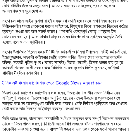
নতুন বাজার এবং ঝুনাগাছ চাপানি ইউনিয়নের চাপানি হাটসহ জনবহুল ও গুরুত্বপূর্ণ এলাকায়
যৌথ বাহিনীর টহল ও মহড়া চলে। এ সময় সম্ভাব্য ভোটকেন্দ্র, প্রধান সড়ক ও
জনসমাগমস্থল ঘুরে দেখা হয়।
মহড়া চলাকালে আইনশৃঙ্খলা বাহিনীর সদস্যরা স্থানীয়দের সঙ্গে মতবিনিময় করেন এবং
নির্বাচনকালীন সময়ে যেকোনো ধরনের সহিংসতা, বিশৃঙ্খলা কিংবা নাশকতার বিরুদ্ধে কঠোর
ব্যবস্থা নেওয়া হবে বলে সতর্ক করেন। পাশাপাশি গুরুত্বপূর্ণ মোড়ে পেট্রোল টিম
মোতায়েন করা হয়। এতে সাধারণ মানুষের মধ্যে নিরাপত্তা ও স্বস্তির অনুভূতি তৈরি
হয়েছে বলে জানান স্থানীয়রা।
মহড়ায় উপস্থিত ছিলেন সহকারী রিটার্নিং কর্মকর্তা ও ডিমলা উপজেলা নির্বাহী কর্মকর্তা মো.
ইমরানুজ্জামান, সহকারী কমিশনার (ভূমি) রওশন কবির, ডিমলা সেনা ক্যাম্পের ক্যাপ্টেন
রফিক, সহকারী পুলিশ সুপার (ডোমার সার্কেল) নিয়াজ মেহেদী, ডিমলা থানার ভারপ্রাপ্ত
কর্মকর্তা শওকত আলী সরকার এবং বিজিবির নায়েক সুবেদার দিলীপ কুমারসহ সংশ্লিষ্ট
বাহিনীর ঊর্ধ্বতন কর্মকর্তারা।
দৈনিক এই বাংলার সর্বশেষ খবর পেতে Google News অনুসরণ করুন
ডিমলা সেনা ক্যাম্পের ক্যাপ্টেন রফিক বলেন, “ত্রয়োদশ জাতীয় সংসদ নির্বাচন যেন
শান্তিপূর্ণ, অবাধ ও নিরপেক্ষভাবে অনুষ্ঠিত হয়, সে লক্ষ্যে উপজেলা প্রশাসনের সঙ্গে
সমন্বয় করে সব আইনশৃঙ্খলা বাহিনী কাজ করছে। কেউ নির্বাচন প্রক্রিয়ায় বাধা দেওয়ার
চেষ্টা করলে তার বিরুদ্ধে আইনানুগ ব্যবস্থা নেওয়া হবে।”
তিনি আরও বলেন, বাংলাদেশ সেনাবাহিনী সংবিধান অনুসরণ করে সম্পূর্ণ নিরপেক্ষ অবস্থানে
থেকে দায়িত্ব পালন করছে। নির্বাচনী আচরণবিধি লঙ্ঘনের ঘটনায় প্রশাসনের মাধ্যমে
তাৎক্ষণিক ব্যবস্থা নেওয়া হবে। পাশাপাশি গুজব ও ভুয়া তথ্য থেকে সতর্ক থাকার আহ্বান