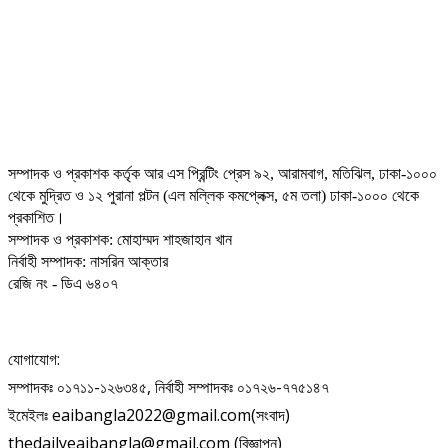
সম্পাদক ও প্রকাশক কর্তৃক আর এস প্রিন্টিং প্রেস ৯২, আরামবাগ, মতিঝিল, ঢাকা-১০০০
থেকে মুদ্রিত ও ১২ পুরানা পল্টন (এল মল্লিক কমপ্লেক্স, ৫ম তলা) ঢাকা-১০০০ থেকে
প্রকাশিত।
সম্পাদক ও প্রকাশক: মোহাম্মদ শাহজাহান খান
নির্বাহী সম্পাদক: নাসরিন আক্তার
রেজি নং - ডিএ ৬৪০৭
যোগাযোগ:
সম্পাদকঃ ০১৭১১-১২৬৩৪৫, নির্বাহী সম্পাদকঃ ০১৭২৬-৭৭৫১৪৭
ইমেইলঃ eaibangla2022@gmail.com(সংবাদ)
thedailyeaibangla@gmail.com (বিজ্ঞাপন)