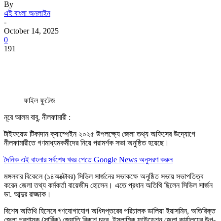
By
এই বাংলা অনলাইন
-
October 14, 2025
0
191
ফাইল ফুটেজ
নূরে আলম বাবু, নীলফামারী :
টাইফয়েড টিকাদান ক্যাম্পেইন ২০২৫ উপলক্ষ্যে জেলা তথ্য অফিসের উদ্যোগে
নীলফামারীতে গণমাধ্যমকর্মীদের নিয়ে পরামর্শক সভা অনুষ্ঠিত হয়েছে।
দৈনিক এই বাংলার সর্বশেষ খবর পেতে Google News অনুসরণ করুন
মঙ্গলবার বিকেলে (১৪অক্টোবর) সিভিল সার্জনের সভাকক্ষে অনুষ্ঠিত সভায় সভাপতিত্ব
করেন জেলা তথ্য কর্মকর্তা বায়েজীদ হোসেন। এতে প্রধান অতিথি ছিলেন সিভিল সার্জন
ডা. আব্দুর রাজ্জাক।
বিশেষ অতিথি হিসেবে গণযোগাযোগ অধিদপ্তরের পরিচালক ডালিয়া ইয়াসমিন, অতিরিক্ত
জেলা প্রশাসক (সার্বিক) জ্যোতি বিকাশ চন্দ্র, ইসলামিক ফাউন্ডেশন জেলা কার্যালয়ের উপ-