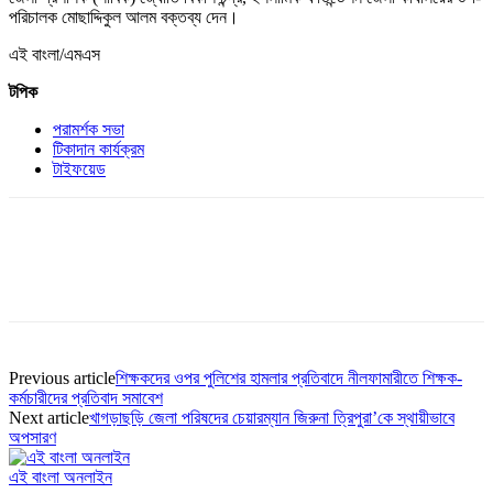
পরিচালক মোছাদ্দিকুল আলম বক্তব্য দেন।
এই বাংলা/এমএস
টপিক
পরামর্শক সভা
টিকাদান কার্যক্রম
টাইফয়েড
Previous article
শিক্ষকদের ওপর পুলিশের হামলার প্রতিবাদে নীলফামারীতে শিক্ষক-
কর্মচারীদের প্রতিবাদ সমাবেশ
Next article
খাগড়াছড়ি জেলা পরিষদের চেয়ারম্যান জিরুনা ত্রিপুরা’কে স্থায়ীভাবে
অপসারণ
এই বাংলা অনলাইন