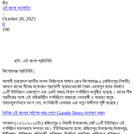
By
এই বাংলা অনলাইন
-
October 28, 2025
0
190
ছবি : এই বাংলা প্রতিনিধি
কিশোরগঞ্জ প্রতিনিধি :
আগামী ত্রয়োদশ জাতীয় সংসদ নির্বাচনকে সামনে রেখে কিশোরগঞ্জ-৫ (বাজিতপুর-নিকলী)
আসনে ধানের শীষের মনোনয়ন প্রত্যাশী অ্যাডভোকেট সৈয়দ এহসানুল হুদার সমর্থনে
১৮টি ইউনিয়নে একযোগে এবং একই সময়ে বিশাল গণমিছিল অনুষ্ঠিত হয়েছে। ধানের শীষ
প্রতীকের পক্ষে এই নজিরবিহীন গণমিছিলে হাজারো নেতাকর্মী ও সাধারণ মানুষ
স্বতঃস্ফূর্তভাবে অংশ নেন, যা নির্বাচনী এলাকায় এক নতুন উদ্দীপনা সৃষ্টি করেছে।
দৈনিক এই বাংলার সর্বশেষ খবর পেতে Google News অনুসরণ করুন
গতকাল (২৭/১০/২০২৫ইং) বাজিতপুর ও নিকলী উপজেলার মোট ১৮টি ইউনিয়নে এই
গণমিছিল সফলভাবে সম্পন্ন হয়। ইউনিয়নগুলো হলো: বাজিতপুর উপজেলার দিলালপুর,
দিঘীরপাড়, পিরিজপুর, বলিয়ারদী, হালিমপুর, হিলচিয়া, হুমাইপুর, গাজিরচর, মাইজচর,