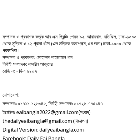
সম্পাদক ও প্রকাশক কর্তৃক আর এস প্রিন্টিং প্রেস ৯২, আরামবাগ, মতিঝিল, ঢাকা-১০০০
থেকে মুদ্রিত ও ১২ পুরানা পল্টন (এল মল্লিক কমপ্লেক্স, ৫ম তলা) ঢাকা-১০০০ থেকে
প্রকাশিত।
সম্পাদক ও প্রকাশক: মোহাম্মদ শাহজাহান খান
নির্বাহী সম্পাদক: নাসরিন আক্তার
রেজি নং - ডিএ ৬৪০৭
যোগাযোগ:
সম্পাদকঃ ০১৭১১-১২৬৩৪৫, নির্বাহী সম্পাদকঃ ০১৭২৬-৭৭৫১৪৭
ইমেইলঃ eaibangla2022@gmail.com(সংবাদ)
thedailyeaibangla@gmail.com (বিজ্ঞাপন)
Digital Version: dailyeaibangla.com
Facebook: Daily Eai Bangla