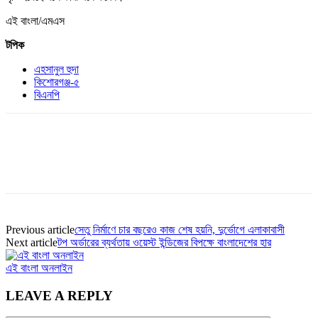
এই বাংলা/এমএস
টপিক
এহসানুল হুদা
কিশোরগঞ্জ-৫
বিএনপি
Previous article
সেতু নির্মাণে চার বছরেও কাজ শেষ হয়নি, দুর্ভোগে এলাকাবাসী
Next article
টপ অর্ডারের ব্যর্থতায় ওয়েস্ট ইন্ডিজের বিপক্ষে বাংলাদেশের হার
এই বাংলা অনলাইন
LEAVE A REPLY