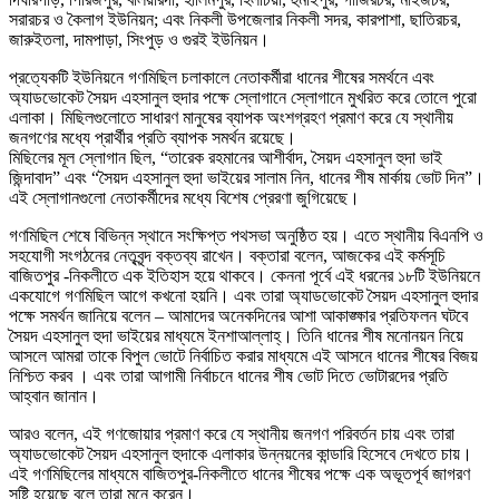
সরারচর ও কৈলাগ ইউনিয়ন; এবং নিকলী উপজেলার নিকলী সদর, কারপাশা, ছাতিরচর,
জারুইতলা, দামপাড়া, সিংপুড় ও গুর‌ই ইউনিয়ন।
প্রত্যেকটি ইউনিয়নে গণমিছিল চলাকালে নেতাকর্মীরা ধানের শীষের সমর্থনে এবং
অ্যাডভোকেট সৈয়দ এহসানুল হুদার পক্ষে স্লোগানে স্লোগানে মুখরিত করে তোলে পুরো
এলাকা। মিছিলগুলোতে সাধারণ মানুষের ব্যাপক অংশগ্রহণ প্রমাণ করে যে স্থানীয়
জনগণের মধ্যে প্রার্থীর প্রতি ব্যাপক সমর্থন রয়েছে।
মিছিলের মূল স্লোগান ছিল, “তারেক রহমানের আশীর্বাদ, সৈয়দ এহসানুল হুদা ভাই
জিন্দাবাদ” এবং “সৈয়দ এহসানুল হুদা ভাইয়ের সালাম নিন, ধানের শীষ মার্কায় ভোট দিন”।
এই স্লোগানগুলো নেতাকর্মীদের মধ্যে বিশেষ প্রেরণা জুগিয়েছে।
গণমিছিল শেষে বিভিন্ন স্থানে সংক্ষিপ্ত পথসভা অনুষ্ঠিত হয়। এতে স্থানীয় বিএনপি ও
সহযোগী সংগঠনের নেতৃবৃন্দ বক্তব্য রাখেন। বক্তারা বলেন, আজকের এই কর্মসূচি
বাজিতপুর -নিকলীতে এক ইতিহাস হয়ে থাকবে। কেননা পূর্বে এই ধরনের ১৮টি ইউনিয়নে
একযোগে গণমিছিল আগে কখনো হয়নি। এবং তারা অ্যাডভোকেট সৈয়দ এহসানুল হুদার
পক্ষে সমর্থন জানিয়ে বলেন – আমাদের অনেকদিনের আশা আকাঙ্ক্ষার প্রতিফলন ঘটবে
সৈয়দ এহসানুল হুদা ভাইয়ের মাধ্যমে ইনশাআল্লাহ্। তিনি ধানের শীষ মনোনয়ন নিয়ে
আসলে আমরা তাকে বিপুল ভোটে নির্বাচিত করার মাধ্যমে এই আসনে ধানের শীষের বিজয়
নিশ্চিত করব । এবং তারা আগামী নির্বাচনে ধানের শীষ ভোট দিতে ভোটারদের প্রতি
আহ্বান জানান।
আরও বলেন, এই গণজোয়ার প্রমাণ করে যে স্থানীয় জনগণ পরিবর্তন চায় এবং তারা
অ্যাডভোকেট সৈয়দ এহসানুল হুদাকে এলাকার উন্নয়নের কান্ডারি হিসেবে দেখতে চায়।
এই গণমিছিলের মাধ্যমে বাজিতপুর-নিকলীতে ধানের শীষের পক্ষে এক অভূতপূর্ব জাগরণ
সৃষ্টি হয়েছে বলে তারা মনে করেন।